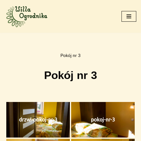
Skip
to
content
Pokój nr 3
Pokój nr 3
drzwi-pokoj-nr-3
pokoj-nr-3